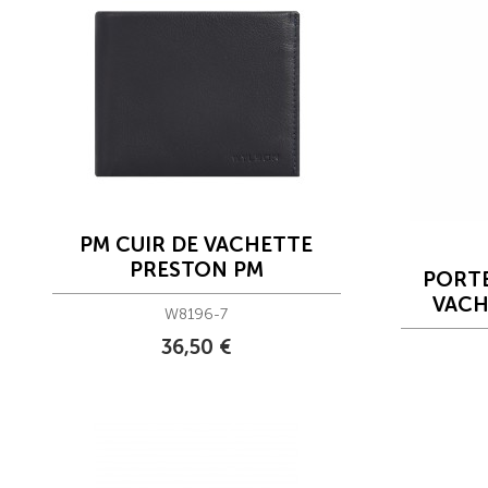
PM CUIR DE VACHETTE
PRESTON PM
PORTE
VACH
W8196-7
36,50 €