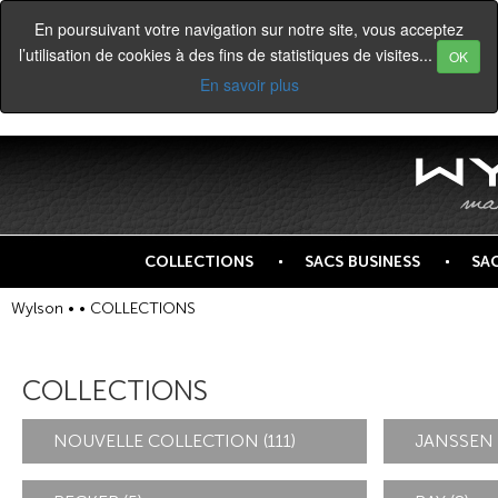
En poursuivant votre navigation sur notre site, vous acceptez
l’utilisation de cookies à des fins de statistiques de visites...
OK
En savoir plus
COLLECTIONS
SACS BUSINESS
SA
Wylson •
• COLLECTIONS
COLLECTIONS
NOUVELLE COLLECTION (111)
JANSSEN 