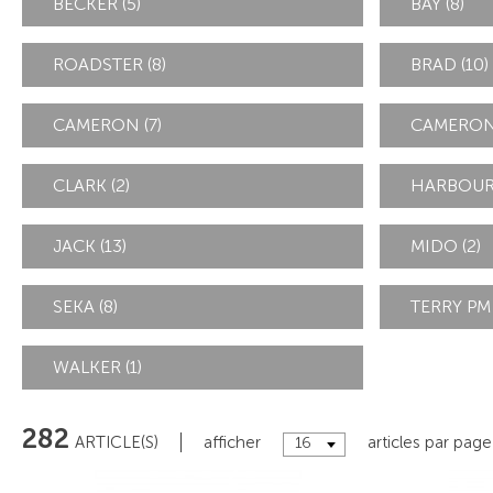
BECKER (5)
BAY (8)
ROADSTER (8)
BRAD (10)
CAMERON (7)
CAMERON 
CLARK (2)
HARBOUR 
JACK (13)
MIDO (2)
SEKA (8)
TERRY PM 
WALKER (1)
282
ARTICLE(S)
afficher
articles par page
16