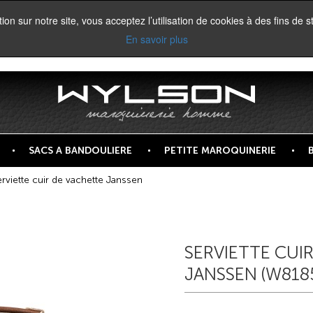
on sur notre site, vous acceptez l’utilisation de cookies à des fins de st
En savoir plus
SACS A BANDOULIERE
PETITE MAROQUINERIE
rviette cuir de vachette Janssen
SERVIETTE CUI
JANSSEN (W818