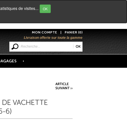
atistiques de visites...
OK
MON COMPTE
|
PANIER (0)
Livraison offerte sur toute la gamme
BAGAGES
R DE VACHETTE
5-6)