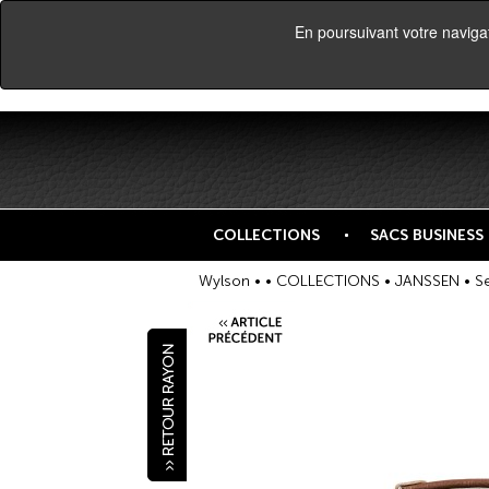
En poursuivant votre navigati
COLLECTIONS
SACS BUSINESS
Wylson •
•
COLLECTIONS
•
JANSSEN
• Se