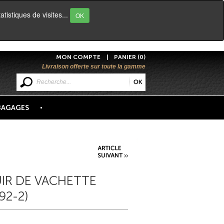
atistiques de visites...
OK
MON COMPTE
|
PANIER (0)
Livraison offerte sur toute la gamme
BAGAGES
IR DE VACHETTE
92-2)