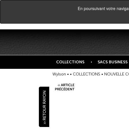
En poursuivant votre navigati
COLLECTIONS
SACS BUSINESS
Wylson •
•
COLLECTIONS
•
NOUVELLE C