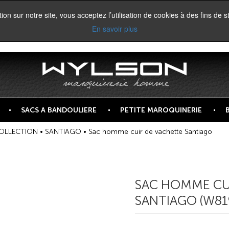
on sur notre site, vous acceptez l’utilisation de cookies à des fins de st
En savoir plus
SACS A BANDOULIERE
PETITE MAROQUINERIE
OLLECTION
•
SANTIAGO
• Sac homme cuir de vachette Santiago
SAC HOMME CU
SANTIAGO (W81