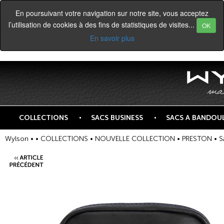
En poursuivant votre navigation sur notre site, vous acceptez
l’utilisation de cookies à des fins de statistiques de visites...
OK
En savoir plus
COLLECTIONS
SACS BUSINESS
SACS A BANDOUL
Wylson •
•
COLLECTIONS
•
NOUVELLE COLLECTION
•
PRESTON
• S