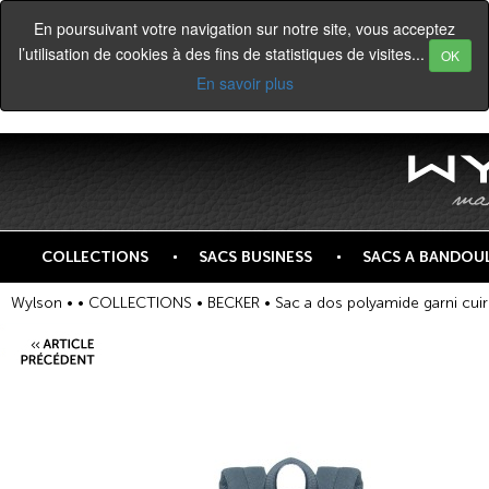
En poursuivant votre navigation sur notre site, vous acceptez
l’utilisation de cookies à des fins de statistiques de visites...
OK
En savoir plus
COLLECTIONS
SACS BUSINESS
SACS A BANDOUL
Wylson •
•
COLLECTIONS
•
BECKER
• Sac a dos polyamide garni cui