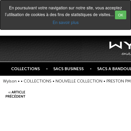
En poursuivant votre navigation sur notre site, vous acceptez
l’utilisation de cookies à des fins de statistiques de visites...
OK
En savoir plus
COLLECTIONS
SACS BUSINESS
SACS A BANDOUL
Wylson •
•
COLLECTIONS
•
NOUVELLE COLLECTION
•
PRESTON PM