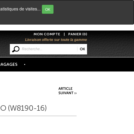
atistiques de visites...
OK
MON COMPTE
|
PANIER (0)
Livraison offerte sur toute la gamme
BAGAGES
O (W8190-16)