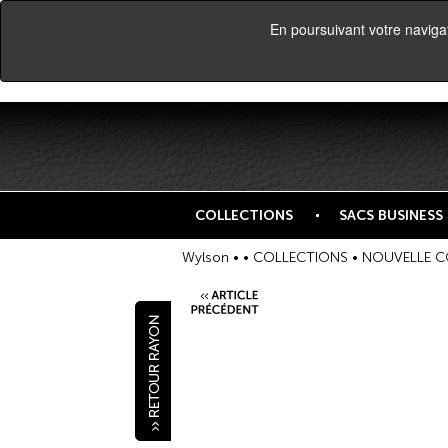
En poursuivant votre navigati
COLLECTIONS
SACS BUSINESS
Wylson •
•
COLLECTIONS
•
NOUVELLE C