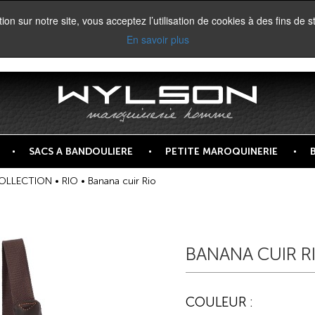
on sur notre site, vous acceptez l’utilisation de cookies à des fins de st
En savoir plus
SACS A BANDOULIERE
PETITE MAROQUINERIE
OLLECTION
•
RIO
• Banana cuir Rio
BANANA CUIR RI
COULEUR :